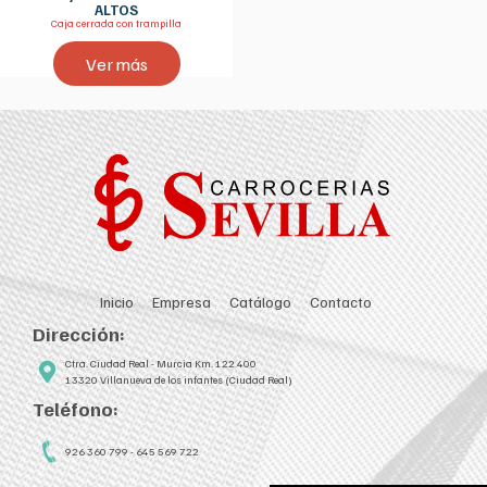
ALTOS
Caja cerrada con trampilla
Ver más
Inicio
Empresa
Catálogo
Contacto
Dirección:
Ctra. Ciudad Real - Murcia Km. 122.400
13320 Villanueva de los infantes (Ciudad Real)
Teléfono:
926 360 799 - 645 569 722